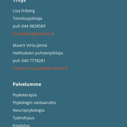
Yritys
Lisa Friberg
Toimitusjohtaja
puh 044 9828589
lisa.friberg@resolvo.fi
Maarit Virta-Jämiä
Hallituksen puheenjohtaja
puh 040 7778281
maarit.virta-jamia@resolvo.fi
Palvelumme
Psykoterapia
Psykologin vastaanotto
Neuropsykologia
Työnohjaus
Koulutus