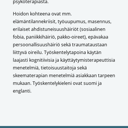
psykoterapiasta.
Hoidon kohteena ovat mm.
elämäntilannekriisit, työuupumus, masennus,
erilaiset ahdistuneisuushäiriöt (sosiaalinen
fobia, paniikkihäiriö, pakko-oireet), epävakaa
persoonallisuushäiriö sekä traumataustaan
liittyvä oireilu. Työskentelytapoina käytän
laajasti kognitiivisia ja käyttäytymisterapeuttisia
menetelmiä, tietoisuustaitoja sekä
skeematerapian menetelmiä asiakkaan tarpeen
mukaan. Työskentelykieleni ovat suomi ja
englanti.