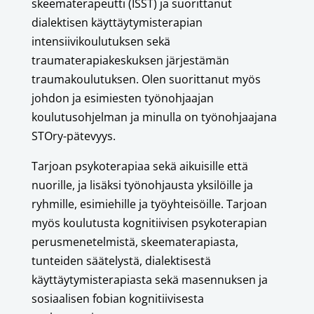
skeematerapeutti (ISST) ja suorittanut
dialektisen käyttäytymisterapian
intensiivikoulutuksen sekä
traumaterapiakeskuksen järjestämän
traumakoulutuksen. Olen suorittanut myös
johdon ja esimiesten työnohjaajan
koulutusohjelman ja minulla on työnohjaajana
STOry-pätevyys.
Tarjoan psykoterapiaa sekä aikuisille että
nuorille, ja lisäksi työnohjausta yksilöille ja
ryhmille, esimiehille ja työyhteisöille. Tarjoan
myös koulutusta kognitiivisen psykoterapian
perusmenetelmistä, skeematerapiasta,
tunteiden säätelystä, dialektisestä
käyttäytymisterapiasta sekä masennuksen ja
sosiaalisen fobian kognitiivisesta